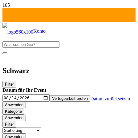
Konto
Produkt
wurde deinem Warenkorb hinzugefügt
Fr-Mo: 1 Tag zahlen!
Schwarz
Filter
Datum für Ihr Event
Verfügbarkeit prüfen
Datum zurücksetzen
Anwenden
Kategorie
Anwenden
Filter
Anwenden