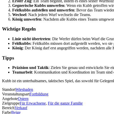
Erster Zug
: Ein Team beginnt, indem es eines seiner Wurfhölz
Gegnerische Kubbs umwerfen
: Wenn ein Kubb getroffen wir
Feldkubbs aufstellen und umwerfen
: Bevor das Team wieder 
Wechsel
: Nach jedem Wurf wechseln die Teams.
König umwerfen
: Nachdem alle Kubbs eines Teams umgeworf
Wichtige Regeln
Linie nicht übertreten
: Die Werfer dürfen beim Wurf die Grund
Feldkubbs
: Feldkubbs müssen dort aufgestellt werden, wo sie 
König
: Der König darf erst angegriffen werden, nachdem alle
Tipps
Präzision und Taktik
: Zielen Sie genau und entwickeln Sie e
Teamarbeit
: Kommunikation und Koordination im Team sind 
Kubb ist ein unterhaltsames, taktisches Spiel, das sowohl für Gelegenh
Standort
Wiesbaden
Veranstaltungsart
Fortbildung
Angebote
Ostern
Zielgruppe
Für Erwachsene
,
Für die ganze Familie
Bereich
Verkauf
Farbe
Beige