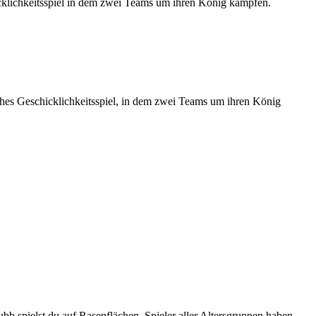
hicklichkeitsspiel in dem zwei Teams um ihren König kämpfen.
sches Geschicklichkeitsspiel, in dem zwei Teams um ihren König
Kubb spielst du auf Rasenflächen. Spieler aller Altersgruppen haben