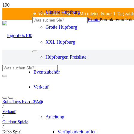
Mittlere Hüpfburg
🎉 Wochenend-Deal: Fr-Mo mieten & nur 1 Tag zahl
Konto
Produkt
wurde dei
Große Hüpfburg
XXL Hüpfburg
Hüpfburgen Preisliste
Eventzubehör
Fr-Mo: 1 Tag zahlen!
Verkauf
Rolls-Toys Event-Shop
FAQ
/
Verkauf
/
Anleitung
Outdoor Spiele
/
Verfügbarkeit prüfen
Kubb Spiel