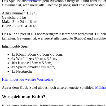
Das Spiel ist aus hochwertigem Birkenholz hergestellt und wird mit 
Gewinner ist, wer zuerst alle Knechte (Kubbs) und anschließend de
Artikelnummer:
111243
Gewicht:
6,5 kg
Maße:
31 × 24 × 16 cm
EAN:
7392601410146
Das Kubb Spiel ist aus hochwertigem Kiefernholz hergestellt. Du bek
kämpfen. Gewinner ist, wer zuerst alle Knechte (Kubbs) und anschl
Inhalt Kubb Spiel:
1x König: 30cm x 6,5cm x 6,5cm,
6x Wurfhölzer: 30cm x 3,5cm,
10x Kubbs: 15cm x 5,5cm,
4x Spielfeldmarker aus Holz,
1x Netztasche
Hier findest du weitere Wurfspiele
Außer dem Kubb-Spiel gibt es noch unsere neueste Spielidee:
Mühlra
Wie spielt man Kubb?
Kubb, auch bekannt als „Wikingerschach“, ist ein traditionelles skandi