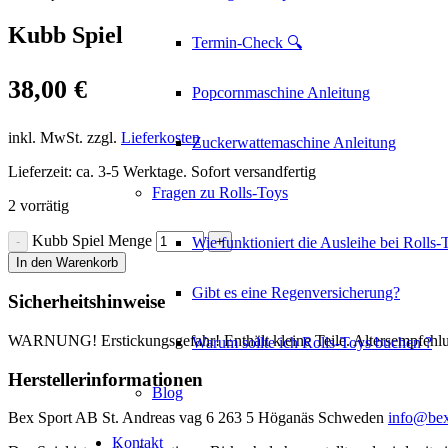
Kubb Spiel
Termin-Check 🔍
38,00
€
Popcornmaschine Anleitung
inkl. MwSt.
zzgl.
Lieferkosten
Zuckerwattemaschine Anleitung
Lieferzeit:
ca. 3-5 Werktage. Sofort versandfertig
Fragen zu Rolls-Toys
2 vorrätig
Kubb Spiel Menge
Wie funktioniert die Ausleihe bei Rolls-
In den Warenkorb
Gibt es eine Regenversicherung?
Sicherheitshinweise
WARNUNG! Erstickungsgefahr! Enthält kleine Teile. Altersempfehlu
Warum sollte ich Rolls-Toys buchen ?
Herstellerinformationen
Blog
Bex Sport AB St. Andreas vag 6 263 5 Höganäs Schweden
info@bex
Kontakt