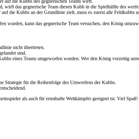
er auf die Kubbs des gegnerischen Teams wirft.
d, wirft das gegnerische Team diesen Kubb in die Spielhälfte des wer
auf die Kubbs an der Grundlinie zielt, muss es zuerst alle Feldkubbs 
en wurden, kann das gegnerische Team versuchen, den König umzuwe
linie nicht übertreten.
gelandet sind.
 Kubbs eines Teams umgeworfen wurden. Wer den König vorzeitig umwirf
ine Strategie für die Reihenfolge des Umwerfens der Kubbs.
entscheidend.
eitsspieler als auch für ernsthafte Wettkämpfer geeignet ist. Viel Spaß!