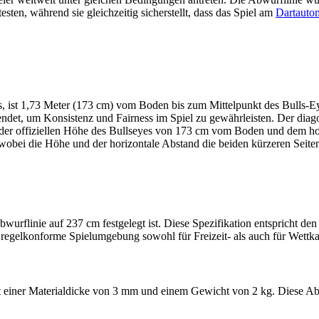
esten, während sie gleichzeitig sicherstellt, dass das Spiel am
Dartauto
s, ist 1,73 Meter (173 cm) vom Boden bis zum Mittelpunkt des Bulls-Ey
endet, um Konsistenz und Fairness im Spiel zu gewährleisten. Der di
f der offiziellen Höhe des Bullseyes von 173 cm vom Boden und dem h
wobei die Höhe und der horizontale Abstand die beiden kürzeren Seiten
wurflinie auf 237 cm festgelegt ist. Diese Spezifikation entspricht den
 regelkonforme Spielumgebung sowohl für Freizeit- als auch für Wettka
einer Materialdicke von 3 mm und einem Gewicht von 2 kg. Diese Abme