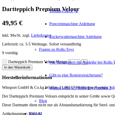
Dartteppich Premium Velour
Termin-Check 🔍
49,95
€
Popcornmaschine Anleitung
inkl. MwSt.
zzgl.
Lieferkosten
Zuckerwattemaschine Anleitung
Lieferzeit:
ca. 3-5 Werktage. Sofort versandfertig
Fragen zu Rolls-Toys
9 vorrätig
Dartteppich Premium Velour Menge
Wie funktioniert die Ausleihe bei Rolls-
In den Warenkorb
Gibt es eine Regenversicherung?
Herstellerinformationen
Winsport GmbH & Co.kg Waldstr. 21 86517 Wehringen Kontakt:
in
Warum sollte ich Rolls-Toys buchen ?
Der Dartteppich Premium Velours entspricht in seiner Größe sowie Q
Blog
Diese Dartmatte dient nicht nur als Abstandsmarkierung für Steel- un
Artikelnummer:
8082.02
Kontakt