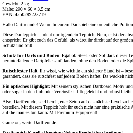
Gewicht:
2 kg
Maße:
290 × 60 × 3,5 cm
EAN:
4250283223719
Hallo Dartfreunde! Wenn ihr eurem Dartspiel eine ordentliche Portio
Diese Dartteppich ist nicht nur irgendein Teppich. Nein, er ist der a
entspricht. Er gibt euch das Gefühl, als wäret ihr direkt auf der gro
Schutz und Stil!
Schutz für Darts und Boden
: Egal ob Steel- oder Softdart, dieser
herunterfallende Dartpfeile sanft landen, ohne den Boden oder die 
Rutschfester Halt
: Ihr wisst, wie wichtig ein sicherer Stand ist –
garantiert, dass sie rutschfest auf jedem Boden haftet. Da wackelt nicht
Ein optisches Highlight
: Mit seinem stylischen Dartboard-Motiv und
oder sogar in den Pub oder Vereinsfest. Pflegeleicht und robust blei
Also, Dartfreunde, seid bereit, euer Setup auf das nächste Level zu h
bestellen. Mit diesem Teppich holt ihr euch nicht nur eine praktisc
auf die man es tun kann: Mit Premium-Equipment!
Game on, werte Dartfreunde!
Dartteppich Karella Premium Velour Produktbeschreibung