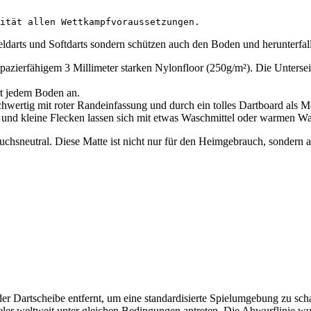
ität allen Wettkampfvoraussetzungen.
eldarts und Softdarts sondern schützen auch den Boden und herunterfa
pazierfähigem 3 Millimeter starken Nylonfloor (250g/m²). Die Unterseite
ort jedem Boden an.
ertig mit roter Randeinfassung und durch ein tolles Dartboard als Motiv
 und kleine Flecken lassen sich mit etwas Waschmittel oder warmen Wa
uchsneutral. Diese Matte ist nicht nur für den Heimgebrauch, sondern 
r Dartscheibe entfernt, um eine standardisierte Spielumgebung zu scha
Spieler weltweit unter gleichen Bedingungen antreten. Die Abwurflinie 