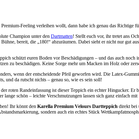
n Premium-Feeling verleihen wollt, dann habe ich genau das Richtige f
bsolute Champion unter den
Dartmatten
! Stellt euch vor, ihr tretet ans
ßen Bühne, bereit, die „180!“ abzuräumen. Dabei sieht er nicht nur gut 
 Teppich schützt euren Boden vor Beschädigungen – und das auch noch in
Spitzen zu beschädigen. Keine Sorge mehr um Macken im Holz oder zer
 besonders, wenn der entscheidende Pfeil geworfen wird. Die Latex-Gumm
s, und da rutscht nichts – genau so, wie es sein soll!
 der roten Randeinfassung ist dieser Teppich ein echter Hingucker. Er
bt er lange schön – leichte Verschmutzungen lassen sich ganz einfach 
eben! Ihr könnt den
Karella Premium Velours Dartteppich
direkt bei
he Abstandsmarkierung, sondern auch ein echtes Stück Wettkampfatmosph