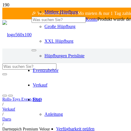
Mittlere Hüpfburg
🎉 Wochenend-Deal: Fr-Mo mieten & nur 1 Tag zahl
Konto
Produkt
wurde dei
Große Hüpfburg
XXL Hüpfburg
Hüpfburgen Preisliste
Eventzubehör
Fr-Mo: 1 Tag zahlen!
Verkauf
Rolls-Toys Event-Shop
FAQ
/
Verkauf
/
Anleitung
Darts
/
Verfügbarkeit prüfen
Dartteppich Premium Velour