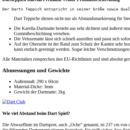
Der Darts Teppich entspricht in seiner Größe sowie Qual
Dart Teppiche dienen nicht nur als Abstandsmarkierung für Ste
Die Karella-Dartmatte besteht aus sehr dichtem und äußerst stra
Gummibeschichtung versehen.
Die Velourmatte lässt sich schnell ausrollen und passt sich sof
Auf der Oberseite ist der Rand zum Schutz der Kanten sehr hochw
kann einfach gereinigt werden. Sogar leichte Verschmutzungen
Alle Materialien entsprechen den EU-Richtlinien und sind absolut ger
Abmessungen und Gewichte
Außenmaß: 290 x 60cm
Material-Dicke: 3mm
Gewicht der Dartmatte: 2kg
Wie viel Abstand beim Dart Spiel?
Die Abwurflinie im Dartsport, auch „Oche“ genannt, ist 237 cm von de
der führenden Dartorganisationen festgelegt. Sie stellt sicher, dass 