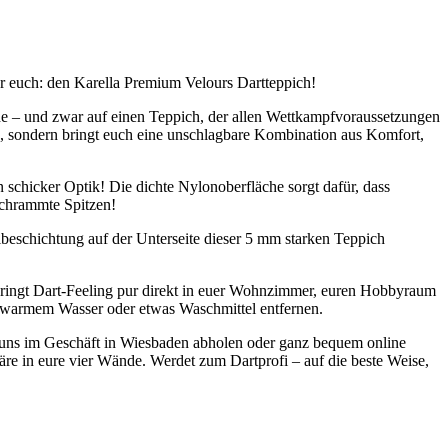
ür euch: den Karella Premium Velours Dartteppich!
 Oche – und zwar auf einen Teppich, der allen Wettkampfvoraussetzungen
aus, sondern bringt euch eine unschlagbare Kombination aus Komfort,
 schicker Optik! Die dichte Nylonoberfläche sorgt dafür, dass
schrammte Spitzen!
ibeschichtung auf der Unterseite dieser 5 mm starken Teppich
 bringt Dart-Feeling pur direkt in euer Wohnzimmer, euren Hobbyraum
mit warmem Wasser oder etwas Waschmittel entfernen.
 uns im Geschäft in Wiesbaden abholen oder ganz bequem online
äre in eure vier Wände. Werdet zum Dartprofi – auf die beste Weise,