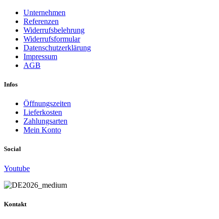
Unternehmen
Referenzen
Widerrufsbelehrung
Widerrufsformular
Datenschutzerklärung
Impressum
AGB
Infos
Öffnungszeiten
Lieferkosten
Zahlungsarten
Mein Konto
Social
Youtube
Kontakt