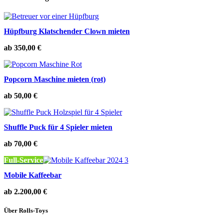
Hüpfburg Klatschender Clown mieten
ab
350,00
€
Popcorn Maschine mieten (rot)
ab
50,00
€
Shuffle Puck für 4 Spieler mieten
ab
70,00
€
Full-Service
Mobile Kaffeebar
ab
2.200,00
€
Über Rolls-Toys