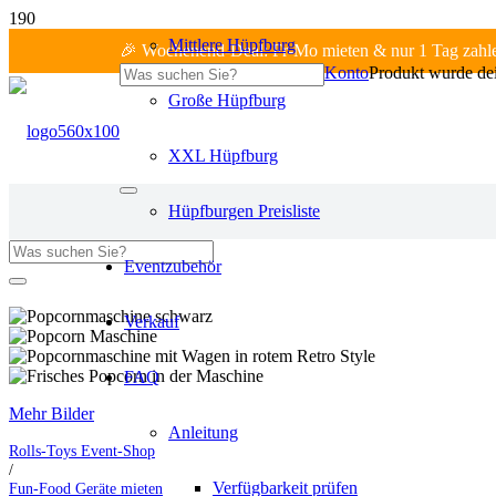
Mittlere Hüpfburg
🎉 Wochenend-Deal: Fr-Mo mieten & nur 1 Tag zahl
Konto
Produkt
wurde dei
Große Hüpfburg
XXL Hüpfburg
Hüpfburgen Preisliste
Eventzubehör
Fr-Mo: 1 Tag zahlen!
Verkauf
FAQ
Mehr Bilder
Anleitung
Rolls-Toys Event-Shop
/
Verfügbarkeit prüfen
Fun-Food Geräte mieten