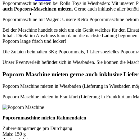
Popcornmaschine mieten bei Rolls-Toys in Wiesbaden: Mit unseren Po
auch Popcorn-Maschinen mieten.
Gerne auch inklusive aller benöti
Popcornmaschine mit Wagen: Unsere Retro Popcornmaschine bekomme
Bei der Maschine handelt es sich um ein Gerät welches für den Einsat
Inhalt. Direkt im Anschluss kann dann die nächste Ladung begonnen
Popcorn lange frisch und lecker!
Die Zutaten beinhalten 3Kg Popcornmais, 1 Liter spezielles Popcorn-
Unser Eventverleih befindet sich in Wiesbaden. Sie können die Maschi
Popcorn Maschine mieten gerne auch inklusive Liefe
Popcorn Maschine mieten in Wiesbaden (Lieferung in Wiesbaden mögl
Popcorn Maschine mieten in Frankfurt (Lieferung in Frankfurt am Ma
Popcornmaschine mieten Rahmendaten
Zubereitungsmenge pro Durchgang
Mais: 150 g