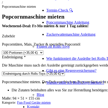
/
Popcornmaschine mieten
Termin-Check 🔍
Popcornmaschine mieten
Popcornmaschine Anleitung
Wochenend-Deal: Fr-Mo mieten & nur 1 Tag zahlen!
Zuckerwattemaschine Anleitung
Zubehör
Popcorntüten, Mais, Zucker & spezielles Popcornöl
Fragen zu Rolls-Toys
Endreinigung
*
Wie funktioniert die Ausleihe bei Rolls-
Die Maschine muss nach der Ausleihe gereinigt zurückgegeben werde
Gibt es eine Regenversicherung?
Popcornmaschine mieten. Der Duft von frischem Popcorn lässt nicht 
Warum sollte ich Rolls-Toys buchen ?
Die Zutaten beinhalten alles was Sie zur Herstellung benötige
Blog
Maße:
94 × 51 × 155 cm
Kategorie:
Fun-Food Geräte mieten
Kontakt