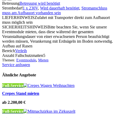
Betreuung
Betreuung wird benötigt
Strombedarf
1 x 230V
,
Wird dauerhaft benötigt
,
Stromanschluss
muss am Aufbauort vorhanden sein
LIEFERHINWEIS
Zufahrt mit Transporter direkt zum Aufbauort
muss möglich sein
SICHERHEITSHINWEIS
Bitte beachten Sie, wenn Sie unsere
Eventmodule mieten, dass diese während der gesamten
Veranstaltungsdauer von einer erwachsenen Person beaufsichtigt
werden müssen, Verankerung mit Erdnägeln im Boden notwendig.
Aufbau auf Rasen
Bereich
Verleih
Anzahl Fallschutzmatten
5
Themen:
Eventmodule
,
Mieten
Service anfragen
Ähnliche Angebote
Full-Service
Crepes Stand mieten
ab
2.200,00
€
Full-Service