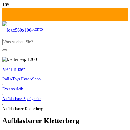
Konto
Produkt
wurde deinem Warenkorb hinzugefügt
Fr-Mo: 1 Tag zahlen!
Mehr Bilder
Rolls-Toys Event-Shop
/
Eventverleih
/
Aufblasbare Spielgeräte
/
Aufblasbarer Kletterberg
Aufblasbarer Kletterberg