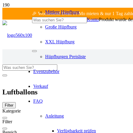
Mittlere Hüpfburg
🎉 Wochenend-Deal: Fr-Mo mieten & nur 1 Tag zahl
Konto
Produkt
wurde dei
Große Hüpfburg
XXL Hüpfburg
Hüpfburgen Preisliste
Eventzubehör
Fr-Mo: 1 Tag zahlen!
Verkauf
Luftballons
FAQ
Filter
Kategorie
Anleitung
Filter
Verfügbarkeit prüfen
Bereich