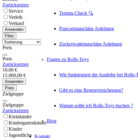
Zurücksetzen
Service
Termin-Check 🔍
Verleih
Verkauf
Popcornmaschine Anleitung
Anwenden
Filter
Zuckerwattemaschine Anleitung
Preis
Preis
Fragen zu Rolls-Toys
Zurücksetzen
10,00 €
Wie funktioniert die Ausleihe bei Rolls-
15.000,00 €
Anwenden
Preis
Gibt es eine Regenversicherung?
Zielgruppe
Zielgruppe
Warum sollte ich Rolls-Toys buchen ?
Zurücksetzen
Kleinkinder
Blog
Kindergartenkinder
Kinder
Jugendliche
Kontakt