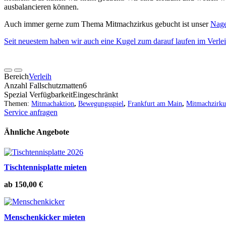
ausbalancieren können.
Auch immer gerne zum Thema Mitmachzirkus gebucht ist unser
Nage
Seit neuestem haben wir auch eine Kugel zum darauf laufen im Verle
Bereich
Verleih
Anzahl Fallschutzmatten
6
Spezial Verfügbarkeit
Eingeschränkt
Themen:
Mitmachaktion
,
Bewegungsspiel
,
Frankfurt am Main
,
Mitmachzirku
Service anfragen
Ähnliche Angebote
Tischtennisplatte mieten
ab
150,00
€
Menschenkicker mieten