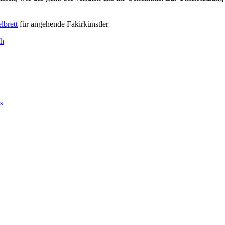
lbrett
für angehende Fakirkünstler
ih
s