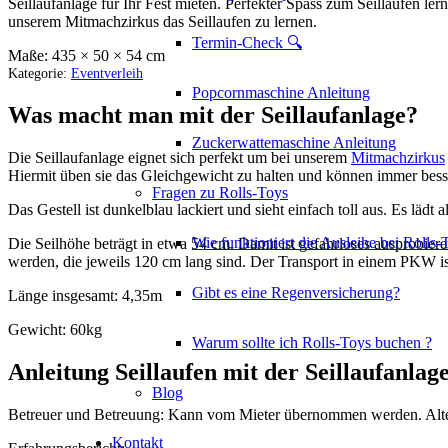
Seillaufanlage für Ihr Fest mieten. Perfekter Spass zum Seillaufen ler
unserem Mitmachzirkus das Seillaufen zu lernen.
Termin-Check 🔍
Maße:
435 × 50 × 54 cm
Kategorie:
Eventverleih
Popcornmaschine Anleitung
Was macht man mit der Seillaufanlage?
Zuckerwattemaschine Anleitung
Die Seillaufanlage eignet sich perfekt um bei unserem
Mitmachzirkus
Hiermit üben sie das Gleichgewicht zu halten und können immer bes
Fragen zu Rolls-Toys
Das Gestell ist dunkelblau lackiert und sieht einfach toll aus. Es lä
Wie funktioniert die Ausleihe bei Rolls-
Die Seilhöhe beträgt in etwa 54 cm. Damit ist gefahrloses ausprobieren
werden, die jeweils 120 cm lang sind. Der Transport in einem PKW i
Gibt es eine Regenversicherung?
Länge insgesamt: 4,35m
Gewicht: 60kg
Warum sollte ich Rolls-Toys buchen ?
Anleitung Seillaufen mit der Seillaufanlag
Blog
Betreuer und Betreuung: Kann vom Mieter übernommen werden. Alterna
Kontakt