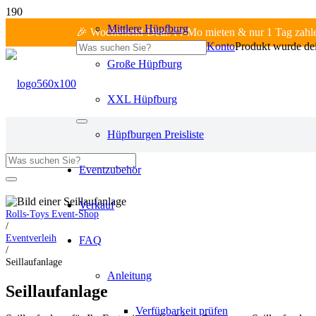
Mittlere Hüpfburg
🎉 Wochenend-Deal: Fr-Mo mieten & nur 1 Tag zahl
Konto
Produkt
wurde dei
Große Hüpfburg
XXL Hüpfburg
Hüpfburgen Preisliste
Eventzubehör
Fr-Mo: 1 Tag zahlen!
Verkauf
Rolls-Toys Event-Shop
/
Eventverleih
FAQ
/
Seillaufanlage
Anleitung
Seillaufanlage
Verfügbarkeit prüfen