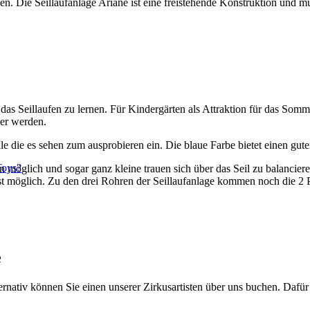
nen. Die Seillaufanlage Ariane ist eine freistehende Konstruktion und mu
das Seillaufen zu lernen. Für Kindergärten als Attraktion für das Som
ser werden.
dt alle die es sehen zum ausprobieren ein. Die blaue Farbe bietet einen 
Toys?
 möglich und sogar ganz kleine trauen sich über das Seil zu balancieren
st möglich. Zu den drei Rohren der Seillaufanlage kommen noch die 2 
e
tiv können Sie einen unserer Zirkusartisten über uns buchen. Dafür e