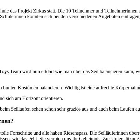
hule das Projekt Zirkus statt. Die 10 Teilnehmer und Teilnehmerinnen si
Schülerinnen konnten sich bei den verschiedenen Angeboten eintragen, d
s-Toys Team wird nun erklärt wie man über das Seil balancieren kann,
in bunten Kostümen balancieren. Wichtig ist eine aufrechte Körperhalt
nd sich am Horizont orientieren.
beim Seillaufen sehen schon sehr graziös aus und auch beim Laufen au
ernen?
lle Fortschritte und alle haben Riesenspass. Die Seilläuferinnen überr
wissen, wie das geht. Sie verraten uns Ihr Geheimnis: Zur Unterstützu