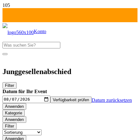
Konto
Produkt
wurde deinem Warenkorb hinzugefügt
Fr-Mo: 1 Tag zahlen!
Junggesellenabschied
Filter
Datum für Ihr Event
Verfügbarkeit prüfen
Datum zurücksetzen
Anwenden
Kategorie
Anwenden
Filter
Anwenden