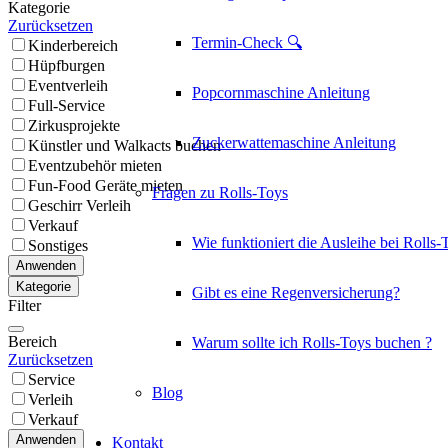
Kategorie
Zurücksetzen
Termin-Check 🔍
Kinderbereich
Hüpfburgen
Eventverleih
Popcornmaschine Anleitung
Full-Service
Zirkusprojekte
Zuckerwattemaschine Anleitung
Künstler und Walkacts buchen
Eventzubehör mieten
Fun-Food Geräte mieten
Fragen zu Rolls-Toys
Geschirr Verleih
Verkauf
Wie funktioniert die Ausleihe bei Rolls-
Sonstiges
Anwenden
Kategorie
Gibt es eine Regenversicherung?
Filter
Bereich
Warum sollte ich Rolls-Toys buchen ?
Zurücksetzen
Service
Blog
Verleih
Verkauf
Anwenden
Kontakt