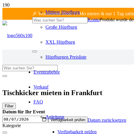
Mittlere Hüpfburg
🎉 Wochenend-Deal: Fr-Mo mieten & nur 1 Tag zahl
Konto
Produkt
wurde dei
Große Hüpfburg
XXL Hüpfburg
Hüpfburgen Preisliste
Eventzubehör
Fr-Mo: 1 Tag zahlen!
Verkauf
Tischkicker mieten in Frankfurt
FAQ
Filter
Datum für Ihr Event
Anleitung
Verfügbarkeit prüfen
Datum zurücksetzen
Kategorie
Verfügbarkeit prüfen