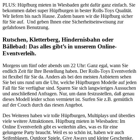
PLUS: Hüpfburg mieten in Wiesbaden geht dafür ganz einfach. Sie
bekommen dabei super Hüpfburgen in bester Rolls-Toys Qualität.
Wir liefern bis nach Hause. Zudem bauen wir die Hüpfburg sicher
für Sie auf. Und geben Ihnen eine Sicherheitseinweisung zur
gefahrlosen Benutzung.
Rutschen, Kletterberg, Hindernisbahn oder
Bällebad: Das alles gibt’s in unserem Online-
Eventverleih.
Morgens um fünf oder abends um 22 Uhr: Ganz egal, wann Sie
endlich Zeit für Ihre Bestellung haben. Der Rolls-Toys Eventverleih
ist flexibel für Sie da. Anders als bei den meisten Anbietern sehen
Sie bei uns rund um die Uhr, welche Hüpfburgen Modelle auf jeden
Fall für Sie verfügbar sind. Sparen Sie sich langwieriges Aussuchen
und anschließend Anfragen. Nur, um dann festzustellen, daß genau
dieses Modell leider schon vermietet ist. Surfen Sie z.B. gemütlich
auf der Couch durch das riesen Angebot.
Des Weiteren haben wir tolle Hüpfburgen, Multiplays und überdies
viele weitere Attraktionen. Hüpfburg mieten in Wiesbaden: Im
Online Eventverleih gibt es weiterhin alles, was es für eine
gelungene Party braucht. Weil es so schön ist, haben wir auch
Seifenblasen, Outdoor Spiele, Give Aways und kleine Geschenke.