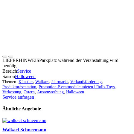
LIEFERHINWEIS
Parkplatz während der Veranstaltung wird
benötigt
Bereich
Service
Saison
Halloween
Themen:
Künstler
,
Walkact
,
Jahrmarkt
,
Verkaufsförderung
,
Produktpräsentation
,
Promotion-Eventmodule mieten | Rolls-Toys
,
Verkostung
,
Ostern
,
Aussenwerbung
,
Halloween
Service anfragen
Ähnliche Angebote
Walkact Schneemann